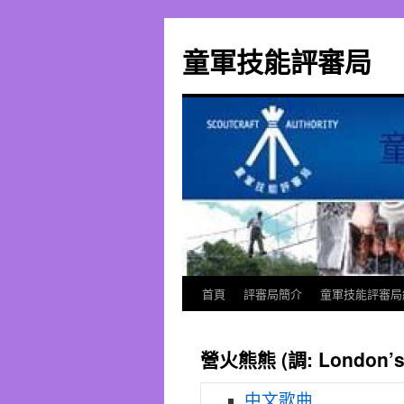
跳
至
童軍技能評審局
主
要
內
容
首頁
評審局簡介
童軍技能評審局
營火熊熊 (調: London’s 
中文歌曲