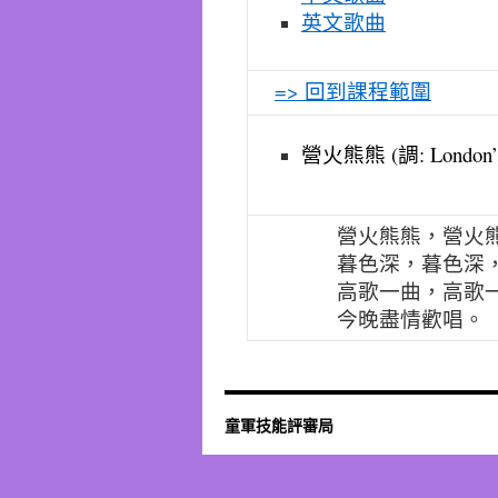
英文歌曲
=> 回到課程範圍
營火熊熊 (調: London’s 
營火熊熊，營火
暮色深，暮色深
高歌一曲，高歌
今晚盡情歡唱。
童軍技能評審局