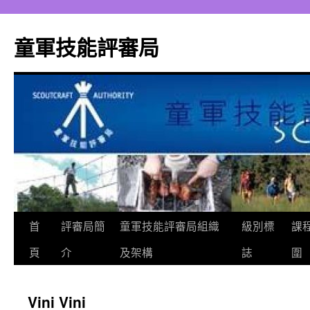
跳
至
童軍技能評審局
主
要
內
容
首
評審局簡
童軍技能評審局組織
級別標
課
頁
介
及架構
誌
圍
Vini Vini