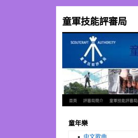
跳
至
童軍技能評審局
主
要
內
容
首頁
評審局簡介
童軍技能評審局
童年樂
中文歌曲