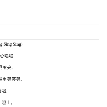
g Sing Sing)
,
心唱唱
,
更嘹亮
,
還重笑笑笑
,
著唱
,
山照上