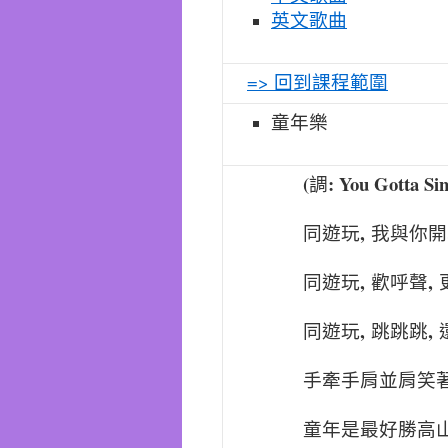
英文歌曲
=> 回到課程範圍
童年樂
(
: You Gotta Sin
調
,
同遊玩
我與你開
,
,
同遊玩
歡呼聲
,
,
同遊玩
跳跳跳
手牽手肩並肩笑
童年是最好勝高