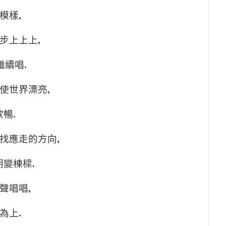
,
模樣
,
步上上上
.
繼續唱
,
使世界漂亮
.
歡暢
,
找應走的方向
.
朝變棟樑
,
聲唱唱
.
為上