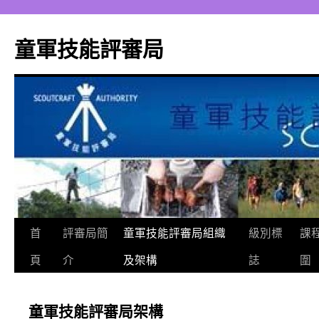
跳
至
童軍技能評審局
主
要
內
容
首
評審局簡
童軍技能評審局組織
級別標
課
頁
介
及架構
誌
圍
童軍技能評審局架構